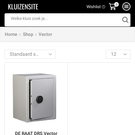
0
Wishlist
Search
input
Home
Shop
Vector
Products
per
page
DE RAAT DRS Vector