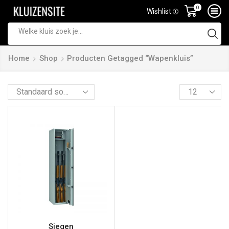
0
Wishlist
Home
Shop
Producten Getagged “wapenkluis”
Siegen