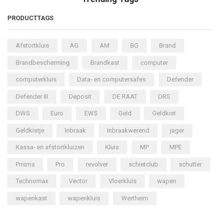
PRODUCTTAGS
Afstortkluis
AG
AM
BG
Brand
Brandbescherming
Brandkast
computer
computerkluis
Data- en computersafes
Defender
Defender III
Deposit
DE RAAT
DRS
DWS
Euro
EWS
Geld
Geldkist
Geldkistje
Inbraak
Inbraakwerend
jager
Kassa- en afstortkluizen
Kluis
MP
MPE
Prisma
Pro
revolver
schietclub
schutter
Technomax
Vector
Vloerkluis
wapen
wapenkast
wapenkluis
Wertheim