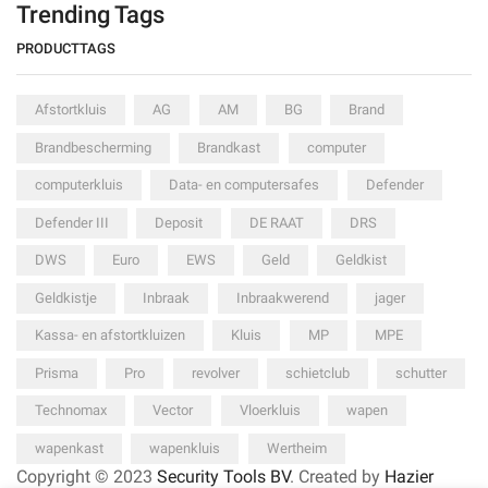
Trending Tags
PRODUCTTAGS
Afstortkluis
AG
AM
BG
Brand
Brandbescherming
Brandkast
computer
computerkluis
Data- en computersafes
Defender
Defender III
Deposit
DE RAAT
DRS
DWS
Euro
EWS
Geld
Geldkist
Geldkistje
Inbraak
Inbraakwerend
jager
Kassa- en afstortkluizen
Kluis
MP
MPE
Prisma
Pro
revolver
schietclub
schutter
Technomax
Vector
Vloerkluis
wapen
wapenkast
wapenkluis
Wertheim
Copyright © 2023
Security Tools BV
. Created by
Hazier