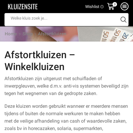
0
Wishlist
Search
input
Home
Shop
Afstortkluizen
Afstortkluizen –
Winkelkluizen
Afstortkluizen zijn uitgerust met schuifladen of
inwerpgleuven, welke d.m.v. anti-vis systemen beveiligd zijn
tegen het wegnemen van de gedropte zaken.
Deze kluizen worden gebruikt wanneer er meerdere mensen
tijdens of buiten de normale werkuren te maken hebben
met de veilige afhandeling van cash of waardevolle zaken,
zoals bv in horecazaken, solaria, supermarkten,