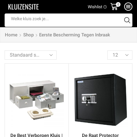
0
Wishlist
Search
input
Home
Shop
Eerste Bescherming Tegen Inbraak
Products
per
page
De Best Verborgen Kluis |
De Raat Protector