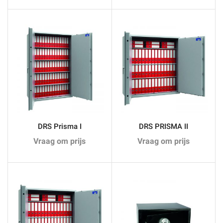
elektronisch
slot
aantal
DRS Prisma I
DRS PRISMA II
Vraag om prijs
Vraag om prijs