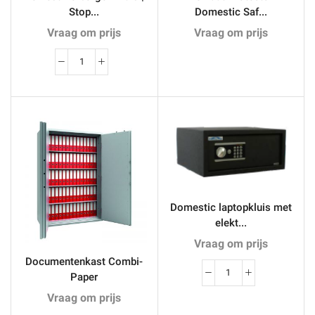
Stop...
Domestic Saf...
Vraag om prijs
Vraag om prijs
De
Best
Verborgen
Kluis
|
Stopcontact
Safe
STW
aantal
Domestic laptopkluis met
elekt...
Vraag om prijs
Documentenkast Combi-
Paper
Domestic
laptopkluis
Vraag om prijs
met