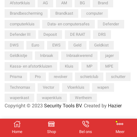
Afstortkluis
AG
AM
BG
Brand
Brandbescherming
Brandkast
computer
computerkluis
Data- en computersafes
Defender
Defender III
Deposit
DE RAAT
DRS
DWS
Euro
EWS
Geld
Geldkist
Geldkistje
Inbraak
Inbraakwerend
jager
Kassa- en afstortkluizen
Kluis
MP
MPE
Prisma
Pro
revolver
schietclub
schutter
Technomax
Vector
Vloerkluis
wapen
wapenkast
wapenkluis
Wertheim
Copyright © 2023
Security Tools BV
. Created by
Hazier
Nederlands
English
(
Engels
)
Français
(
Frans
)
Home
Shop
Bel ons
Meer