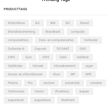
PRODUCTTAGS
Afstortkluis
AG
AM
BG
Brand
Brandbescherming
Brandkast
computer
computerkluis
Data- en computersafes
Defender
Defender III
Deposit
DE RAAT
DRS
DWS
Euro
EWS
Geld
Geldkist
Geldkistje
Inbraak
Inbraakwerend
jager
Kassa- en afstortkluizen
Kluis
MP
MPE
Prisma
Pro
revolver
schietclub
schutter
Technomax
Vector
Vloerkluis
wapen
wapenkast
wapenkluis
Wertheim