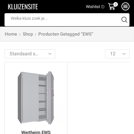
0
Wishlist
Search
input
Home
Shop
Producten Getagged “EWS”
Products
per
page
Wertheim EWS