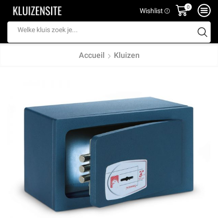
0
Wishlist
Search
input
Accueil
Kluizen