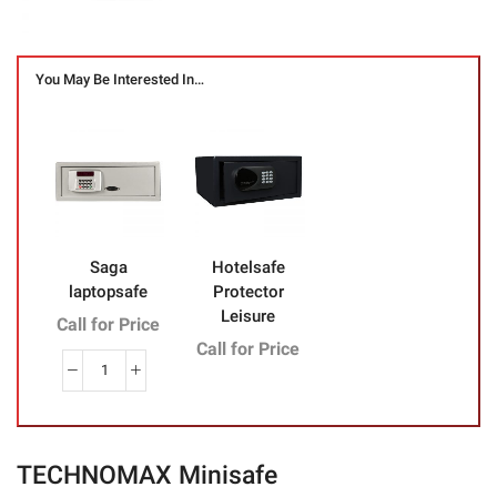
You May Be Interested In…
Saga
Hotelsafe
laptopsafe
Protector
Leisure
Call for Price
Call for Price
quantité
de
Saga
laptopsafe
TECHNOMAX Minisafe