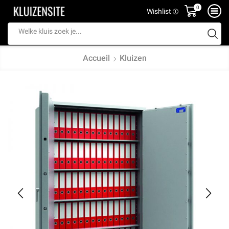
0
Wishlist
Search
input
Accueil
Kluizen