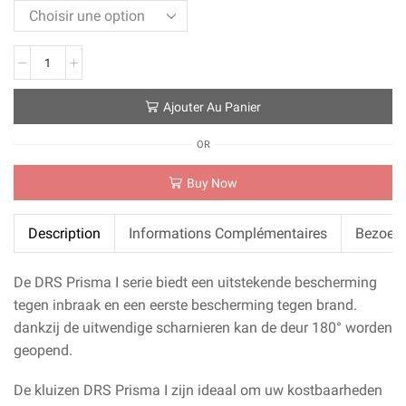
quantité
de
DRS
Ajouter Au Panier
Prisma
I
OR
Buy Now
Description
Informations Complémentaires
Bezoek
De DRS Prisma I serie biedt een uitstekende bescherming
tegen inbraak en een eerste bescherming tegen brand.
dankzij de uitwendige scharnieren kan de deur 180° worden
geopend.
De kluizen DRS Prisma I zijn ideaal om uw kostbaarheden