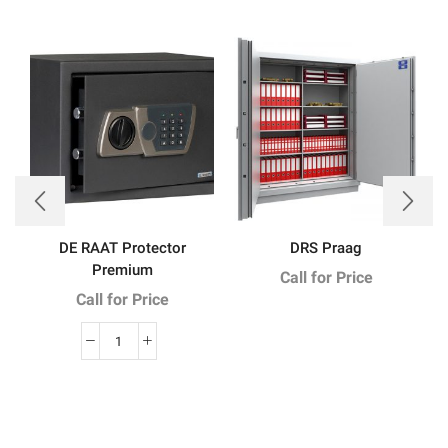
DE RAAT Protector
DRS Praag
Premium
Call for Price
Call for Price
quantité
de
DE
RAAT
Protector