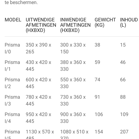
te beschermen.
MODEL
UITWENDIGE
INWENDIGE
GEWICHT
INHOUD
AFMETINGEN
AFMETINGEN
(KG)
(L)
(HXBXD)
(HXBXD)
Prisma
350 x 390 x
300 x 330 x
38
15
I/0
265
150
Prisma
430 x 420 x
380 x 360 x
59
46
I/1
445
330
Prisma
600 x 420 x
550 x 360 x
74
66
I/2
445
330
Prisma
780 x 420 x
730 x 360 x
91
88
I/3
445
330
Prisma
950 x 420 x
900 x 360 x
106
109
I/4
445
330
Prisma
1130 x 570 x
1080 x 510 x
154
207
I/5
485
370