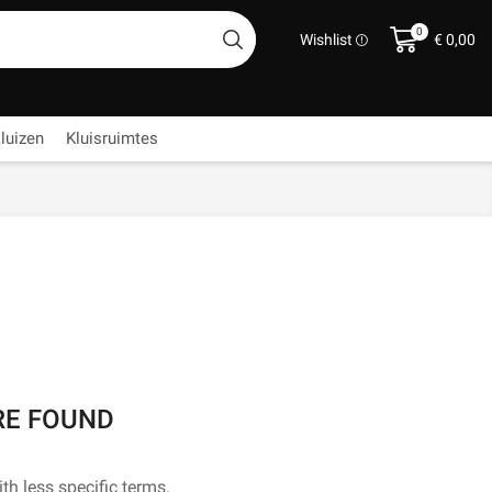
0
Wishlist
€
0,00
luizen
Kluisruimtes
RE FOUND
th less specific terms.