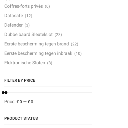
Coffres-forts privés
(0)
Datasafe
(12)
Defender
(3)
Dubbelbaard Sleutelslot
(23)
Eerste bescherming tegen brand
(22)
Eerste bescherming tegen inbraak
(10)
Elektronische Sloten
(3)
Équipement de l'hôtel
(0)
FILTER BY PRICE
ET Kluis
(1)
Fingerprint
(0)
Geldkist
(3)
Price:
—
€ 0
€ 0
Gevaarlijke stoffen
(0)
PRODUCT STATUS
Inbraakwerend
(33)