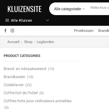
Alle categorieën
Alle Kluizen
Privékluizen
Brand
Accueil
Shop
Legborden
PRODUCT CATEGORIES
Brand- en inbraakwerend
(15)
Brandkasten
(10)
Codeklavier
(22)
Coffre-fort de l'hôtel
(0)
Coffres-forts pour ordinateurs portables
(0)