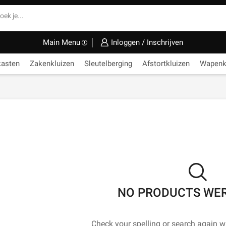
Search
input
Main Menu
Inloggen / Inschrijven
kasten
Zakenkluizen
Sleutelberging
Afstortkluizen
Wapenk
NO PRODUCTS WE
Check your spelling or search again wi